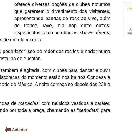
oferece diversas opções de clubes noturnos
Pr
que garantem o divertimento dos visitantes,
apresentando bandas de rock ao vivo, além
de trance, rave, hip hop entre outros.
A
Espetáculos como acrobacias, shows aéreos,
en
s de entretenimento.
, pode fazer isso ao redor dos recifes e nadar numa
ristalina de Yucatán.
e também é agitada, com clubes para dançar e ouvir
discotecas do momento estão nos bairros Condesa e
de do México. A noite começa só depois das 23h e
andas de
mariachis
, com músicos vestidos a caráter,
ando por toda a praça, chamando as “
señoritas
” para