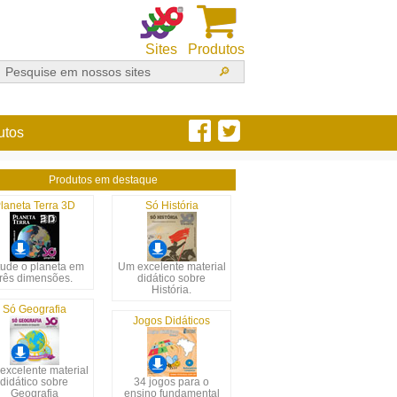
Sites
Produtos
utos
Produtos em destaque
laneta Terra 3D
Só História
tude o planeta em
Um excelente material
três dimensões.
didático sobre
História.
Só Geografia
Jogos Didáticos
excelente material
didático sobre
34 jogos para o
Geografia
ensino fundamental