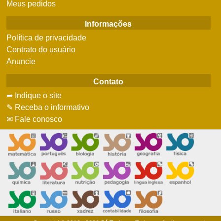
Meus pedidos
Informações
Política de privacidade
Contrato do usuário
Anuncie
Contato
➦ Indique o site
✎ Receba o informativo
✉ Fale conosco