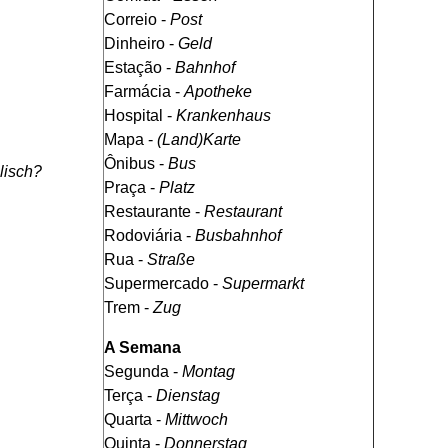
Correio -
Post
Dinheiro -
Geld
Estação -
Bahnhof
Farmácia -
Apotheke
Hospital -
Krankenhaus
Mapa -
(Land)Karte
Ônibus -
Bus
lisch?
Praça -
Platz
Restaurante -
Restaurant
Rodoviária -
Busbahnhof
Rua -
Straße
Supermercado -
Supermarkt
Trem -
Zug
A Semana
Segunda -
Montag
Terça -
Dienstag
Quarta -
Mittwoch
Quinta -
Donnerstag