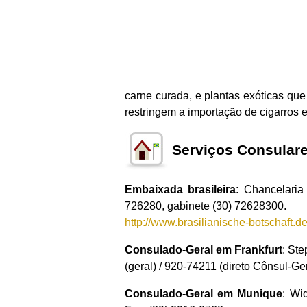
carne curada, e plantas exóticas qu
restringem a importação de cigarros e
Serviços Consular
Embaixada brasileira
: Chancelaria
726280, gabinete (30) 72628300.
http://www.brasilianische-botschaft.d
Consulado-Geral em Frankfurt
: St
(geral) / 920-74211 (direto Cônsul-Ge
Consulado-Geral em Munique
: Wi