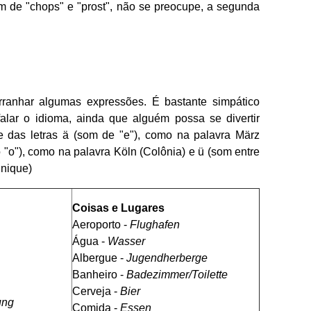
m de "chops" e "prost", não se preocupe, a segunda
 arranhar algumas expressões. É bastante simpático
alar o idioma, ainda que alguém possa se divertir
 das letras ä (som de "e"), como na palavra März
 "o"), como na palavra Köln (Colônia) e ü (som entre
unique)
Coisas e Lugares
Aeroporto -
Flughafen
Água -
Wasser
Albergue -
Jugendherberge
Banheiro -
Badezimmer/Toilette
Cerveja -
Bier
ung
Comida -
Essen