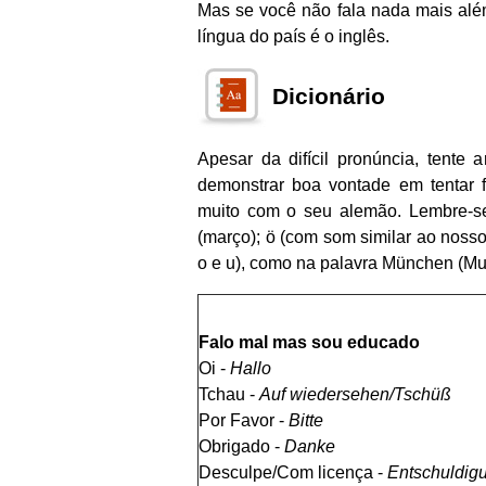
Mas se você não fala nada mais alé
língua do país é o inglês.
Dicionário
Apesar da difícil pronúncia, tente
demonstrar boa vontade em tentar f
muito com o seu alemão. Lembre-se
(março); ö (com som similar ao nosso
o e u), como na palavra München (M
Falo mal mas sou educado
Oi -
Hallo
Tchau -
Auf wiedersehen/Tschüß
Por Favor -
Bitte
Obrigado -
Danke
Desculpe/Com licença -
Entschuldig