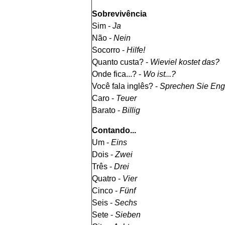
Sobrevivência
Sim -
Ja
Não -
Nein
Socorro -
Hilfe!
Quanto custa? -
Wieviel kostet das?
Onde fica...? -
Wo ist...?
Você fala inglês? -
Sprechen Sie Eng
Caro -
Teuer
Barato -
Billig
Contando...
Um -
Eins
Dois -
Zwei
Três -
Drei
Quatro -
Vier
Cinco -
Fünf
Seis -
Sechs
Sete -
Sieben