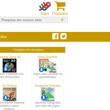
Sites
Produtos
utos
Produtos em destaque
laneta Terra 3D
Série Divertida
tude o planeta em
Jogos para auxiliar no
três dimensões.
aprendizado
Só História
Geografia Divertida
excelente material
Aprenda Geografia
didático sobre
por meio de jogos
História.