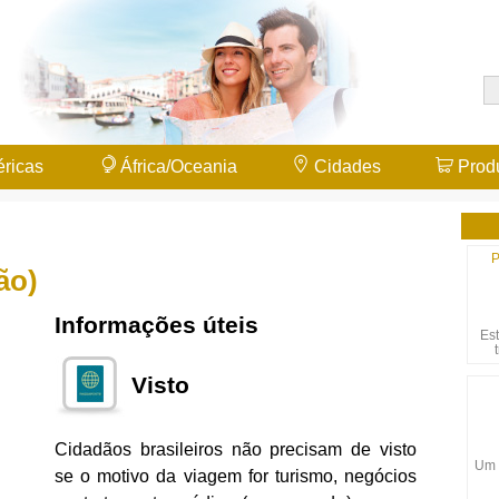
ricas
África/Oceania
Cidades
Prod
P
ão)
Informações úteis
Es
Visto
Cidadãos brasileiros não precisam de visto
Um 
se o motivo da viagem for turismo, negócios