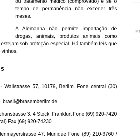
ou tratamento médico (comprovado) e se o
tempo de permanência não exceder três
meses.
A Alemanha não permite importação de
Ma
drogas, animais, produtos animais como
e estejam sob proteção especial. Há também leis que
 vinhos.
es
 - Wallstrasse 57, 10179, Berlim. Fone central (30)
e
,
brasil@brasemberlim.de
ephanstrasse 3, 4 Stock. Frankfurt Fone (69) 920-7420
ral) Fax (69) 920-74230
denmayerstrasse 47. Munique Fone (89) 210-3760 /