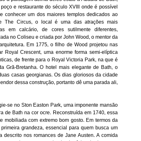
oço e restaurante do século XVIII onde é possível
e e conhecer um dos maiores templos dedicados ao
e The Circus, o local é uma das atrações mais
 em calcário, de cores sutilmente diferentes,
rada no Coliseu e criada por John Wood, o mentor da
rquitetura. Em 1775, o filho de Wood projetou nas
r Royal Crescent, uma enorme forma semi-elíptica
icas, de frente para o Royal Victoria Park, na que é
a Grã-Bretanha. O hotel mais elegante de Bath, o
duas casas georgianas. Os dias gloriosos da cidade
endor dessa construção, portanto dê uma parada ali,
ugie-se no Ston Easton Park, uma imponente mansão
ra de Bath na cor ocre. Reconstruída em 1740, essa
ente mobiliada com extremo bom gosto. Em termos da
e primeira grandeza, essencial para quem busca um
vida descrito nos romances de Jane Austen. A comida