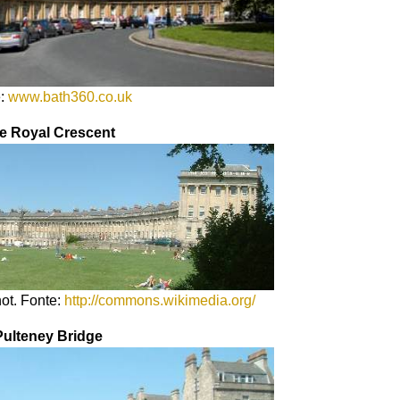
e:
www.bath360.co.uk
e Royal Crescent
not. Fonte:
http://commons.wikimedia.org/
Pulteney Bridge