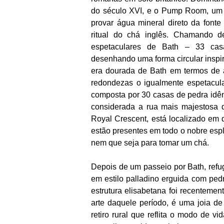
do século XVI, e o Pump Room, um p
provar água mineral direto da font
ritual do chá inglês. Chamando d
espetaculares de Bath – 33 casas
desenhando uma forma circular inspi
era dourada de Bath em termos de a
redondezas o igualmente espetacula
composta por 30 casas de pedra idênt
considerada a rua mais majestosa d
Royal Crescent, está localizado em 
estão presentes em todo o nobre espl
nem que seja para tomar um chá.
Depois de um passeio por Bath, ref
em estilo palladino erguida com ped
estrutura elisabetana foi recentem
arte daquele período, é uma joia d
retiro rural que reflita o modo de 