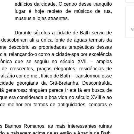
edifícios da cidade. O centro desse tranquilo
lugar é hoje repleto de músicos de rua,
museus e lojas atraentes.
Ma
Durante séculos a cidade de Bath serviu de
descobriram ali a única fonte de águas termais da
ne descobriu as propriedades terapêuticas dessas
cia, relançando-o como a cidade-spa por excelência
tetônica que se seguiu no século XVIII – amplas
de crescentes, praças elegantes, residências de
lcário cor de mel, típico de Bath – transformou esse
cidade georgiana da Grã-Bretanha. Descontraída,
triã generosa: ninguém parece ir até lá em busca de
 que era considerada a boa vida no século XVIII e ao
de melhor em termos de antiguidades, compras e
os Banhos Romanos, as mais interessantes ruínas
do a paisagem acima deles estão a Abadia de Bath,