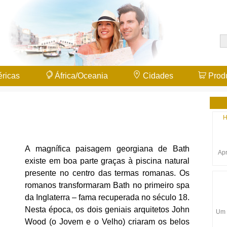
ricas
África/Oceania
Cidades
Prod
H
A magnífica paisagem georgiana de Bath
Apr
existe em boa parte graças à piscina natural
presente no centro das termas romanas. Os
romanos transformaram Bath no primeiro spa
da Inglaterra – fama recuperada no século 18.
Nesta época, os dois geniais arquitetos John
Um 
Wood (o Jovem e o Velho) criaram os belos