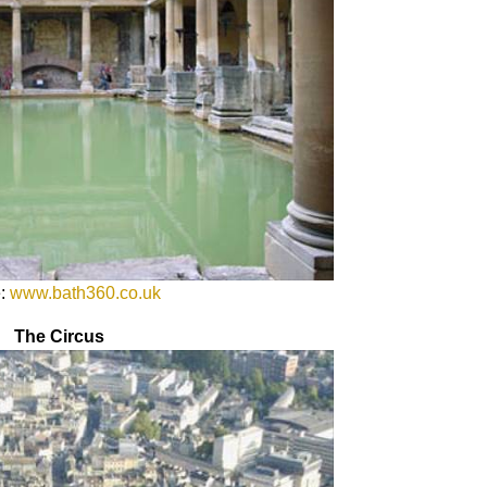
e:
www.bath360.co.uk
The Circus